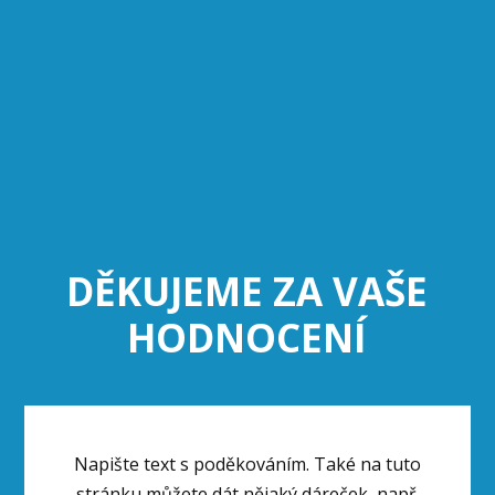
DĚKUJEME ZA VAŠE
HODNOCENÍ
Napište text s poděkováním. Také na tuto
stránku můžete dát nějaký dáreček, např.