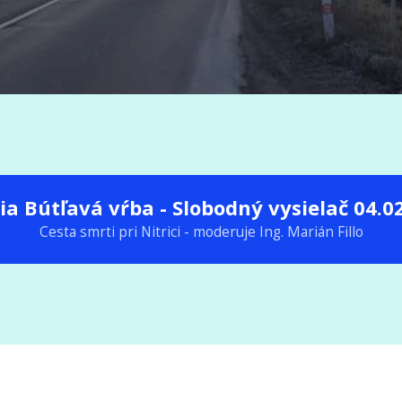
ia Bútľavá vŕba - Slobodný vysielač 04.0
Cesta smrti pri Nitrici - moderuje Ing. Marián Fillo