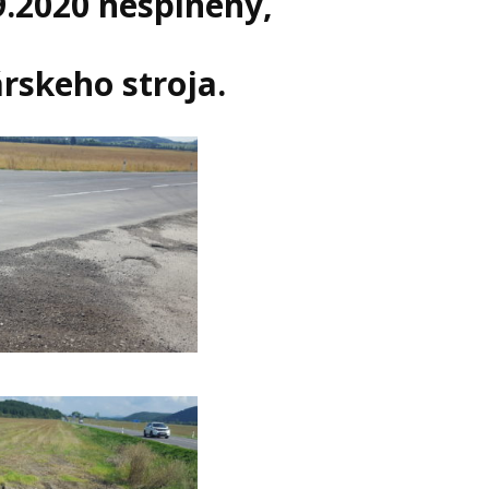
9.2020 nesplnený,
.
rskeho stroja.