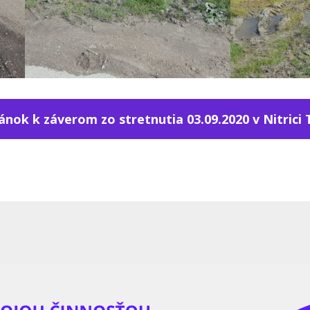
Článok k záverom zo stretnutia 03.09.2020 v Nitrici T