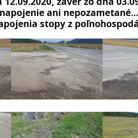
a 12.09.2020, záver zo dňa 03.0
napojenie ani nepozametané..
napojenia stopy z poľnohospodá