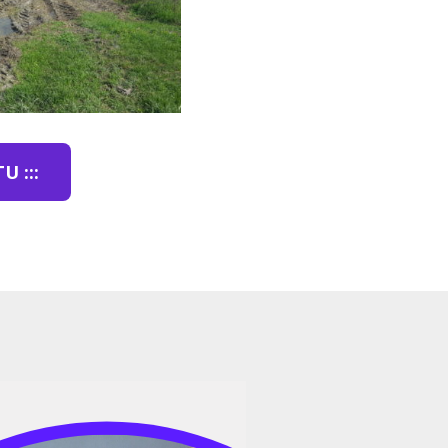
U :::