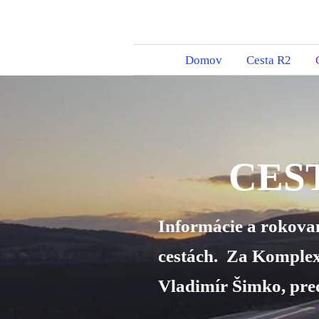
Domov
Cesta R2
CEST
Informácie a rokovani
cestách. Za Komplex
Vladimír Šimko, pr