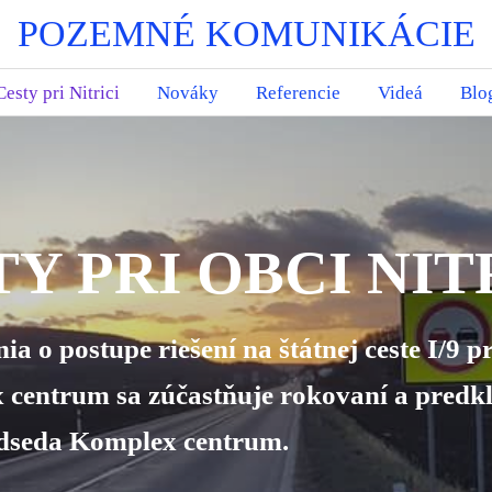
POZEMNÉ KOMUNIKÁCIE
Cesty pri Nitrici
Nováky
Referencie
Videá
Blo
Y PRI OBCI NIT
a o postupe riešení na štátnej ceste I/9 pri
 centrum sa zúčastňuje rokovaní a predk
edseda Komplex centrum.