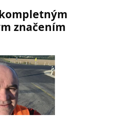
d kompletným
ým značením