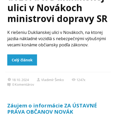
ulici v Novákoch
ministrovi dopravy SR
K riešeniu Duklianskej ulici v Novákoch, na ktorej
jazdia nákladné vozidlá s nebezpečnými výbušnými
vecami konáme občiansky podľa zákonov.
Celý článok
18.10. 2024
Vladimír Šimko
1247x
0
Komentárov
Záujem o informácie ZA ÚSTAVNÉ
PRÁVA OBČANOV NOVÁK