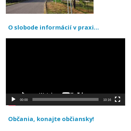
O slobode informácií v praxi…
Video
prehrávač
00:00
10:16
Občania, konajte občiansky!