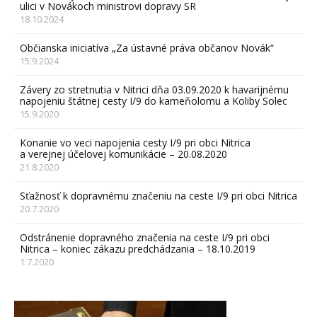
ulici v Novákoch ministrovi dopravy SR
18.10.2024
Občianska iniciatíva „Za ústavné práva občanov Novák“
15.9.2024
Závery zo stretnutia v Nitrici dňa 03.09.2020 k havarijnému
napojeniu štátnej cesty I/9 do kameňolomu a Koliby Solec
15.9.2020
Konanie vo veci napojenia cesty I/9 pri obci Nitrica
a verejnej účelovej komunikácie – 20.08.2020
21.8.2020
Sťažnosť k dopravnému značeniu na ceste I/9 pri obci Nitrica
20.7.2020
Odstránenie dopravného značenia na ceste I/9 pri obci
Nitrica – koniec zákazu predchádzania – 18.10.2019
1.7.2020