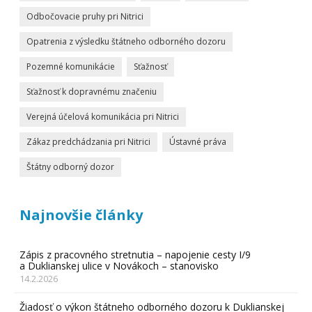
Odbočovacie pruhy pri Nitrici
Opatrenia z výsledku štátneho odborného dozoru
Pozemné komunikácie
Sťažnosť
Sťažnosť k dopravnému značeniu
Verejná účelová komunikácia pri Nitrici
Zákaz predchádzania pri Nitrici
Ústavné práva
Štátny odborný dozor
Najnovšie články
Zápis z pracovného stretnutia – napojenie cesty I/9
a Duklianskej ulice v Novákoch – stanovisko
14.2.2026
Žiadosť o výkon štátneho odborného dozoru k Duklianskej