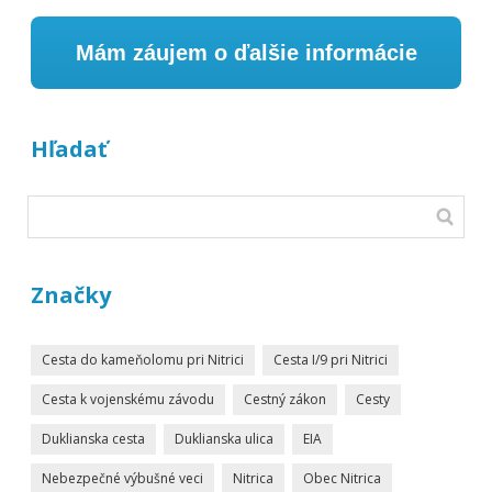
Mám záujem o ďalšie informácie
Hľadať
Značky
Cesta do kameňolomu pri Nitrici
Cesta I/9 pri Nitrici
Cesta k vojenskému závodu
Cestný zákon
Cesty
Duklianska cesta
Duklianska ulica
EIA
Nebezpečné výbušné veci
Nitrica
Obec Nitrica