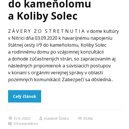
do kameňolomu
a Koliby Solec
Z Á V E R Y Z O S T R E T N U T I A v dome kultúry
v Nitrici dňa 03.09.2020 k havarijnému napojeniu
štátnej cesty I/9 do kameňolomu, Koliby Solec
a rodinnému domu po vzájomnej konzultácii
a dohode zúčastnených strán, so zapracovaním aj
následných pripomienok a súvisiacich postupov
v konaní s orgánmi verejnej správy v oblasti
pozemných komunikácií: Zabezpečí sa dôsledná...
Celý článok
15.9. 2020
Vladimír Šimko
3538x
0
Komentárov