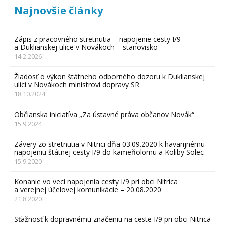
Najnovšie články
Zápis z pracovného stretnutia – napojenie cesty I/9
a Duklianskej ulice v Novákoch – stanovisko
14.2.2026
Žiadosť o výkon štátneho odborného dozoru k Duklianskej
ulici v Novákoch ministrovi dopravy SR
18.10.2024
Občianska iniciatíva „Za ústavné práva občanov Novák“
15.9.2024
Závery zo stretnutia v Nitrici dňa 03.09.2020 k havarijnému
napojeniu štátnej cesty I/9 do kameňolomu a Koliby Solec
15.9.2020
Konanie vo veci napojenia cesty I/9 pri obci Nitrica
a verejnej účelovej komunikácie – 20.08.2020
21.8.2020
Sťažnosť k dopravnému značeniu na ceste I/9 pri obci Nitrica