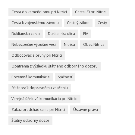
Cesta do kameňolomu pri Nitrici
Cesta I/9 pri Nitrici
Cesta k vojenskému závodu
Cestný zákon
Cesty
Duklianska cesta
Duklianska ulica
EIA
Nebezpečné výbušné veci
Nitrica
Obec Nitrica
Odbočovacie pruhy pri Nitrici
Opatrenia z výsledku štátneho odborného dozoru
Pozemné komunikácie
Sťažnosť
Sťažnosť k dopravnému značeniu
Verejná účelová komunikácia pri Nitrici
Zákaz predchádzania pri Nitrici
Ústavné práva
Štátny odborný dozor